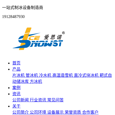
一站式制冰设备制造商
19128487930
首页
产品
片冰机
管冰机
冷水机
高温造雪机
直冷式块冰机
耙式自
动储冰库
方冰机
案例
资讯
公司新闻
行业资讯
常见问答
关于
公司简介
公司环境
设备展示
荣誉资质
合作客户