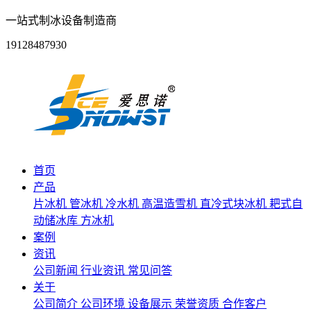
一站式制冰设备制造商
19128487930
首页
产品
片冰机
管冰机
冷水机
高温造雪机
直冷式块冰机
耙式自
动储冰库
方冰机
案例
资讯
公司新闻
行业资讯
常见问答
关于
公司简介
公司环境
设备展示
荣誉资质
合作客户