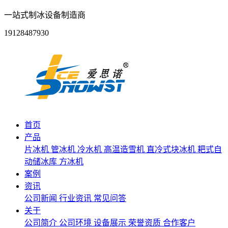
一站式制冰设备制造商
19128487930
首页
产品
片冰机
管冰机
冷水机
高温造雪机
直冷式块冰机
耙式自
动储冰库
方冰机
案例
资讯
公司新闻
行业资讯
常见问答
关于
公司简介
公司环境
设备展示
荣誉资质
合作客户