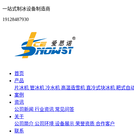
一站式制冰设备制造商
19128487930
首页
产品
片冰机
管冰机
冷水机
高温造雪机
直冷式块冰机
耙式自
案例
资讯
公司新闻
行业资讯
常见问答
关于
公司简介
公司环境
设备展示
荣誉资质
合作客户
联系