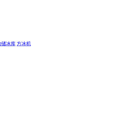
动储冰库
方冰机