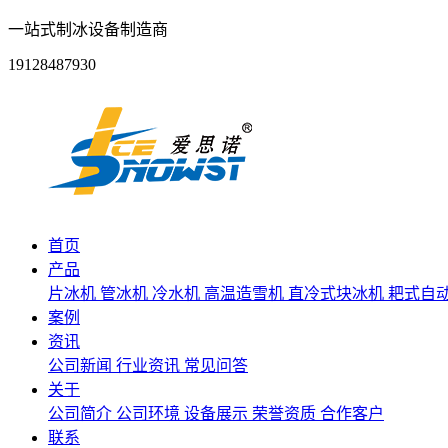
一站式制冰设备制造商
19128487930
首页
产品
片冰机
管冰机
冷水机
高温造雪机
直冷式块冰机
耙式自
案例
资讯
公司新闻
行业资讯
常见问答
关于
公司简介
公司环境
设备展示
荣誉资质
合作客户
联系