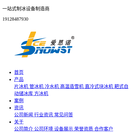
一站式制冰设备制造商
19128487930
首页
产品
片冰机
管冰机
冷水机
高温造雪机
直冷式块冰机
耙式自
动储冰库
方冰机
案例
资讯
公司新闻
行业资讯
常见问答
关于
公司简介
公司环境
设备展示
荣誉资质
合作客户